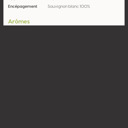
Encépagement
Sauvignon blanc 100%
Arômes
Agrume
Contact
Nom
Diemersdal Wine Estate
Type
Producteur
Website
http://www.diemersdal.co.za
Partager