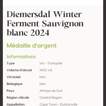
Diemersdal Winter
Ferment Sauvignon
blanc 2024
Médaille d'argent
Informations
Type
Vin - Tranquille
Volume d'alcool
14.5% vol
Vin boisé
Non
Biologique
Non
Pays
Afrique du Sud
Région viticole
Coastal Region
Appellation
Cape Town - Durbanville