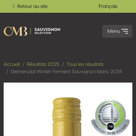
Retour au site
Français
Menu
Accueil
Résultats 2025
Tous les résultats
Diemersdal Winter Ferment Sauvignon blanc 2024