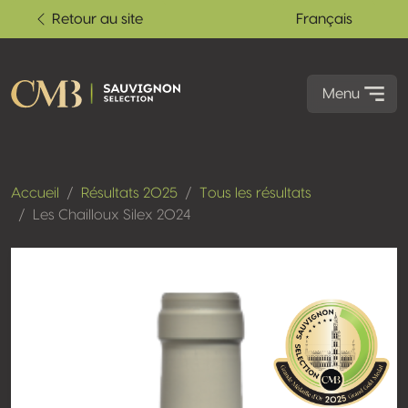
Retour au site
Français
Menu
Accueil
Résultats 2025
Tous les résultats
Les Chailloux Silex 2024