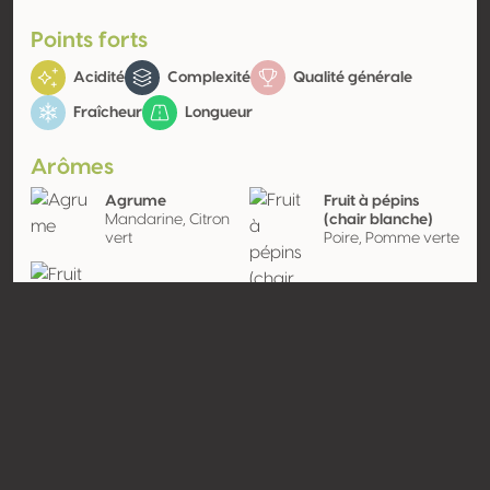
Points forts
Acidité
Complexité
Qualité générale
Fraîcheur
Longueur
Arômes
Agrume
Fruit à pépins
Mandarine, Citron
(chair blanche)
vert
Poire, Pomme verte
Fruit
Contact
Nom
Domaine Chatelain
Type
Producteur
Website
http://www.domaine-