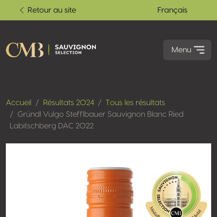
Retour au site
Français
Menu
Accueil
Résultats 2024
Tous les résultats
Gründl Vulgo Stefflbauer Sauvignon Blanc Ried
Labitschberg DAC 2022