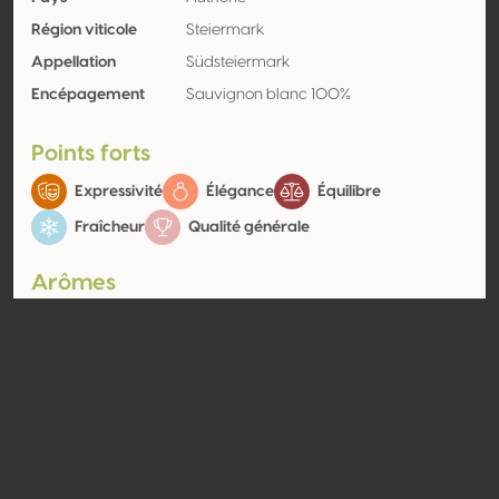
Région viticole
Steiermark
Appellation
Südsteiermark
Encépagement
Sauvignon blanc 100%
Points forts
Expressivité
Élégance
Équilibre
Fraîcheur
Qualité générale
Arômes
Végétal
Agrume
Herbe fraîche,
Citron vert, Citron
Asperge
jaune
Contact
Nom
Weingut Gründl Vulgo Stefflbauer
Type
Producteur