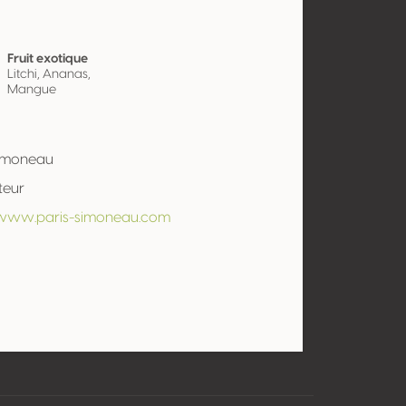
Fruit exotique
Litchi, Ananas,
Mangue
Simoneau
teur
/www.paris-simoneau.com