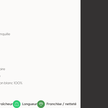
nquille
oire
e
on blanc 100%
raîcheur
Longueur
Franchise / netteté