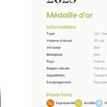
Médaille d'or
Informations
Type
Vin - Tra
Volume d'alcool
12% vol
Vin boisé
Non
Biologique
Non
Pays
France
Région viticole
Val de L
Appellation
Tourain
Encépagement
Sauvign
Points forts
Expressivité
Acidité
F