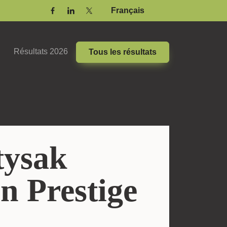
Français
Facebook
Linkedin
Twitter / X
Résultats 2026
Tous les résultats
tysak
n Prestige