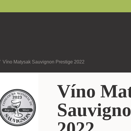
Víno Matysak Sauvignon Prestige 2022
Víno Ma
Sauvigno
2022