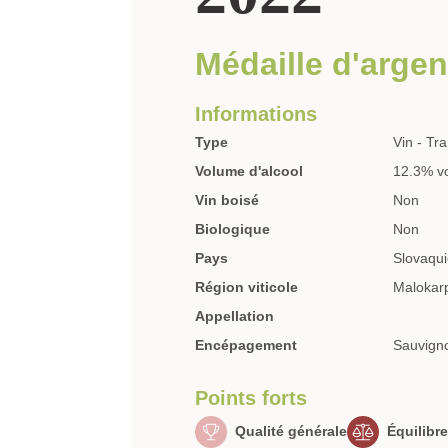
Médaille d'argen
Informations
Type
Vin - Tra
Volume d'alcool
12.3% v
Vin boisé
Non
Biologique
Non
Pays
Slovaqu
Région viticole
Malokar
Appellation
Encépagement
Sauvign
Points forts
Qualité générale
Équilibre