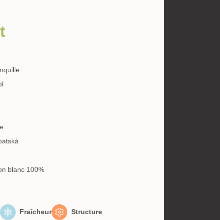
t
nquille
ol
ie
patská
on blanc 100%
Fraîcheur
Structure