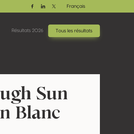
Français
Facebook
Linkedin
Twitter / X
Résultats 2026
Tous les résultats
ough Sun
n Blanc