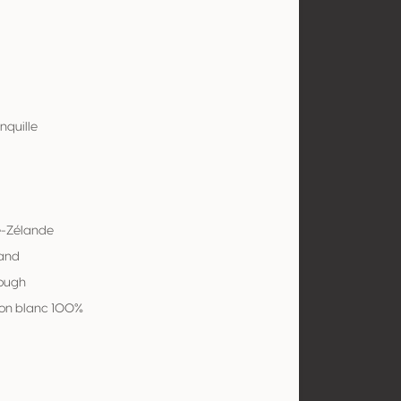
nquille
e-Zélande
land
ough
on blanc 100%