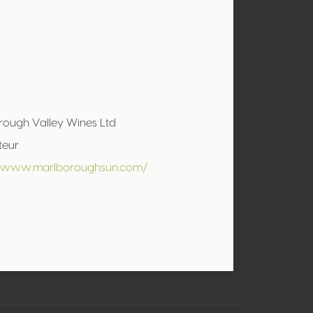
rough Valley Wines Ltd
teur
//www.marlboroughsun.com/