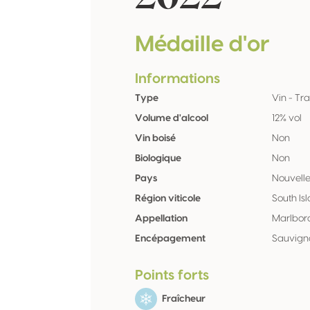
Médaille d'or
Informations
Type
Vin - Tra
Volume d'alcool
12% vol
Vin boisé
Non
Biologique
Non
Pays
Nouvell
Région viticole
South Is
Appellation
Marlbor
Encépagement
Sauvign
Points forts
Fraîcheur