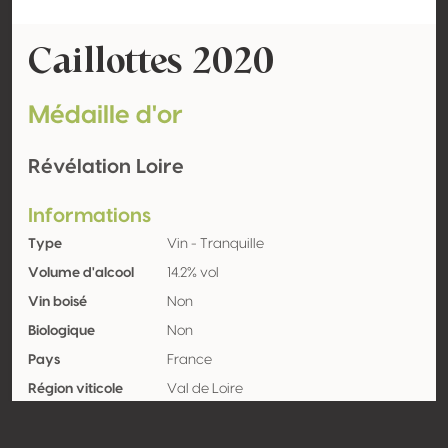
Caillottes 2020
Médaille d'or
Révélation Loire
Informations
Type
Vin - Tranquille
Volume d'alcool
14.2% vol
Vin boisé
Non
Biologique
Non
Pays
France
Région viticole
Val de Loire
Appellation
Sancerre
Encépagement
Sauvignon blanc 100%