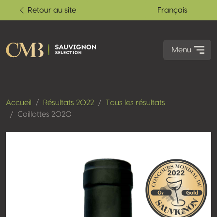
Retour au site
Français
Menu
Accueil
Résultats 2022
Tous les résultats
Caillottes 2020