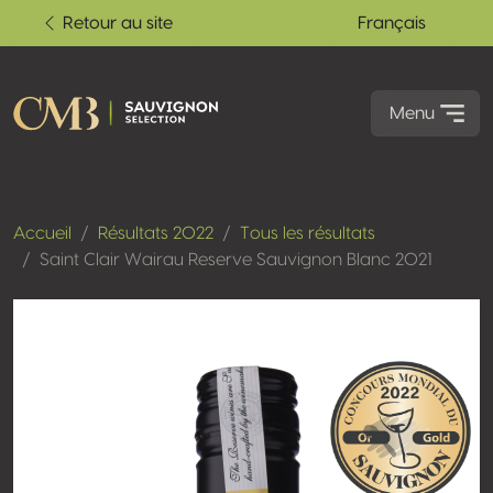
Retour au site
Français
Menu
Accueil
Résultats 2022
Tous les résultats
Saint Clair Wairau Reserve Sauvignon Blanc 2021