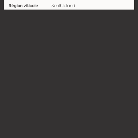
Région viticole
South Island
Appellation
Marlborough
Encépagement
Sauvignon blanc 100%
Contact
Nom
Saint Clair Family Estate
Type
Producteur
Website
http://www.saintclair.co.nz
Partager
© Concours Mondial du Sauvignon 2026 | Vinopres