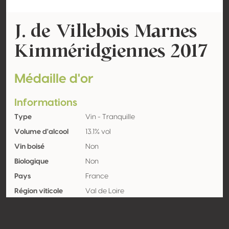
J. de Villebois Marnes
Kimméridgiennes 2017
Médaille d'or
Informations
Type
Vin - Tranquille
Volume d'alcool
13.1% vol
Vin boisé
Non
Biologique
Non
Pays
France
Région viticole
Val de Loire
Appellation
Pouilly Fumé
Encépagement
Sauvignon blanc 100%