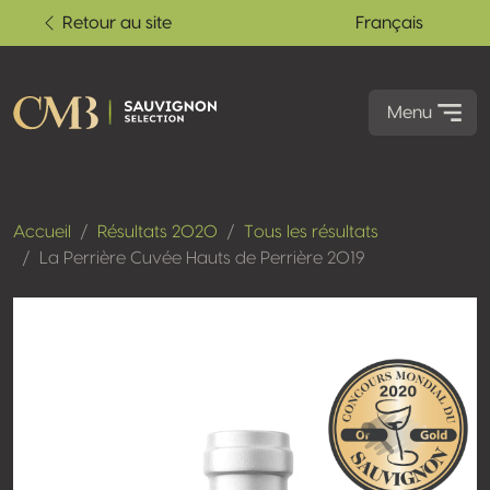
Retour au site
Français
Menu
Accueil
Résultats 2020
Tous les résultats
La Perrière Cuvée Hauts de Perrière 2019