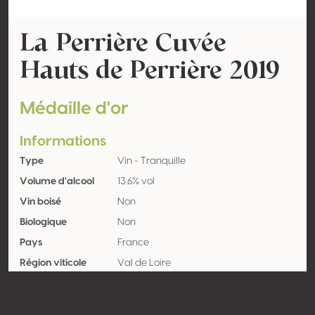
La Perrière Cuvée
Hauts de Perrière 2019
Médaille d'or
Informations
Type
Vin - Tranquille
Volume d'alcool
13.6% vol
Vin boisé
Non
Biologique
Non
Pays
France
Région viticole
Val de Loire
Appellation
Sancerre
Encépagement
Sauvignon blanc 100%