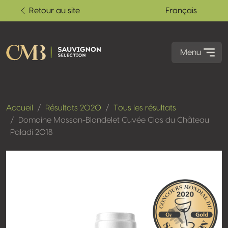
Retour au site
Français
Menu
Accueil
Résultats 2020
Tous les résultats
Domaine Masson-Blondelet Cuvée Clos du Château
Paladi 2018