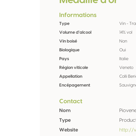
Médaille d'or
Informations
Type
Vin - Tra
Volume d'alcool
14% vol
Vin boisé
Non
Biologique
Oui
Pays
Italie
Région viticole
Veneto
Appellation
Colli Ber
Encépagement
Sauvign
Contact
Nom
Piovene
Type
Produc
Website
http:/