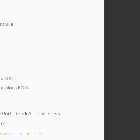
nquille
ici DOC
on blanc 100%
 Porto Godi Alessandro s.s.
teur
/www.piovene.com