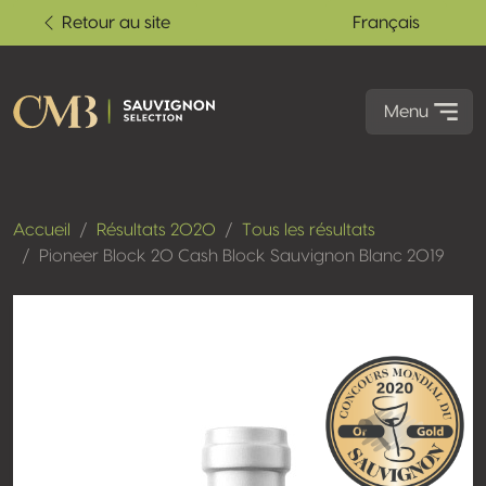
Retour au site
Français
Menu
Accueil
Résultats 2020
Tous les résultats
Pioneer Block 20 Cash Block Sauvignon Blanc 2019