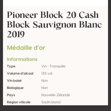
Pioneer Block 20 Cash
Block Sauvignon Blanc
2019
Médaille d'or
Informations
Type
Vin - Tranquille
Volume d'alcool
13% vol
Vin boisé
Non
Biologique
Non
Pays
Nouvelle-Zélande
Région viticole
South Island
Appellation
Marlborough