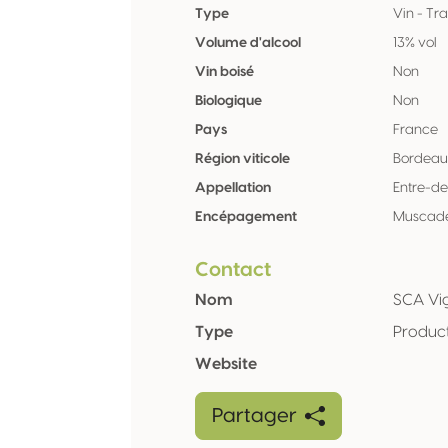
Type
Vin - Tra
Volume d'alcool
13% vol
Vin boisé
Non
Biologique
Non
Pays
France
Région viticole
Bordeau
Appellation
Entre-d
Encépagement
Muscade
Contact
Nom
SCA Vi
Type
Produc
Website
Partager