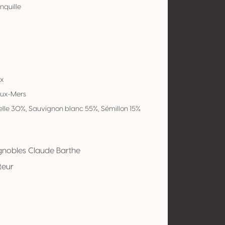
nquille
x
eux-Mers
lle 30%, Sauvignon blanc 55%, Sémillon 15%
gnobles Claude Barthe
teur