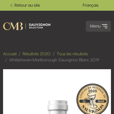
Retour au site
Français
Menu
Accueil
Résultats 2020
Tous les résultats
Whitehaven Marlborough Sauvignon Blanc 2019