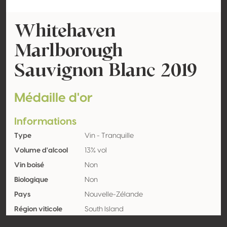
Whitehaven
Marlborough
Sauvignon Blanc 2019
Médaille d'or
Informations
Type
Vin - Tranquille
Volume d'alcool
13% vol
Vin boisé
Non
Biologique
Non
Pays
Nouvelle-Zélande
Région viticole
South Island
Appellation
Marlborough