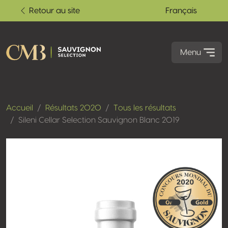
Retour au site
Français
Menu
Accueil
Résultats 2020
Tous les résultats
Sileni Cellar Selection Sauvignon Blanc 2019