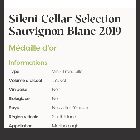
Sileni Cellar Selection
Sauvignon Blanc 2019
Médaille d'or
Informations
Type
Vin - Tranquille
Volume d'alcool
13% vol
Vin boisé
Non
Biologique
Non
Pays
Nouvelle-Zélande
Région viticole
South Island
Appellation
Marlborough
Encépagement
Sauvignon blanc