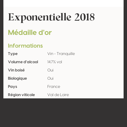
Exponentielle 2018
Médaille d'or
Informations
Type
Vin - Tranquille
Volume d'alcool
14.7% vol
Vin boisé
Oui
Biologique
Oui
Pays
France
Région viticole
Val de Loire
Appellation
Touraine
Encépagement
Sauvignon blanc 100%
Contact