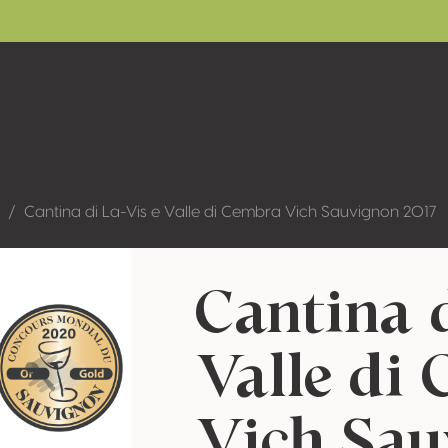
Cantina di La-Vis e Valle di Cembra Vich Sauvignon 2017
Cantina 
Valle di
Vich Sau