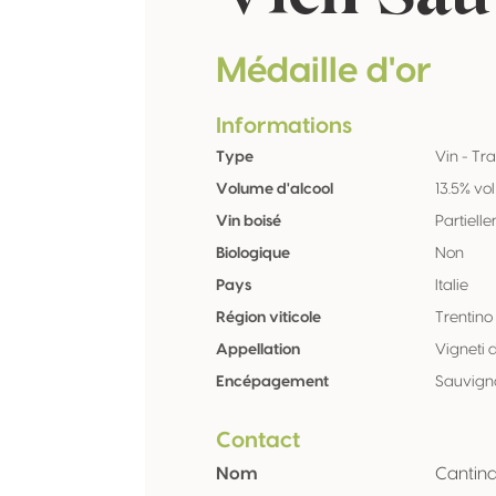
Médaille d'or
Informations
Type
Vin - Tra
Volume d'alcool
13.5% vol
Vin boisé
Partiell
Biologique
Non
Pays
Italie
Région viticole
Trentino
Appellation
Vigneti 
Encépagement
Sauvign
Contact
Nom
Cantina 