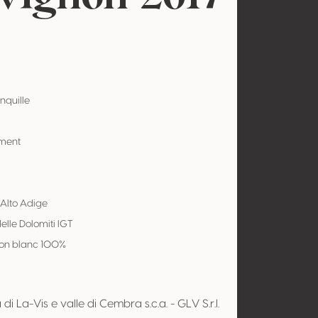
nquille
ement
 Alto Adige
delle Dolomiti IGT
on blanc 100%
di La-Vis e valle di Cembra s.c.a. - GLV S.r.l.