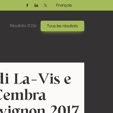
Français
Facebook
Linkedin
Twitter / X
Résultats 2026
Tous les résultats
di La-Vis e
 Cembra
vignon 2017