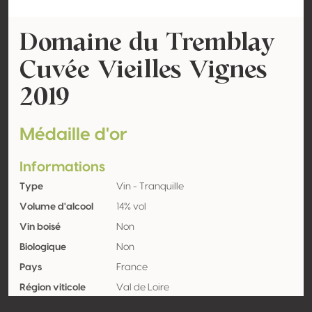
Domaine du Tremblay
Cuvée Vieilles Vignes
2019
Médaille d'or
Informations
Type
Vin - Tranquille
Volume d'alcool
14% vol
Vin boisé
Non
Biologique
Non
Pays
France
Région viticole
Val de Loire
Appellation
Quincy