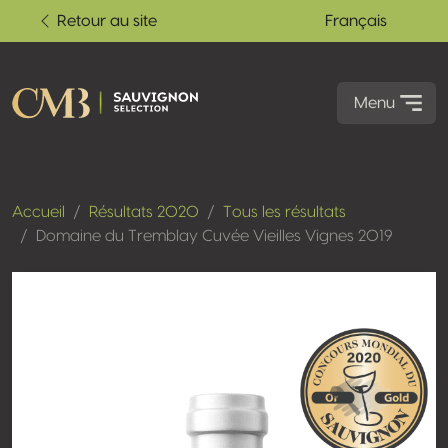
Retour au site
Français
Menu
Accueil
Résultats 2020
Tous les résultats
Domaine du Tremblay Cuvée Vieilles Vignes 2019