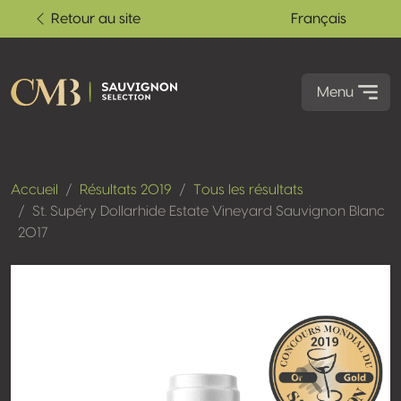
Retour au site
Français
Menu
Accueil
Résultats 2019
Tous les résultats
St. Supéry Dollarhide Estate Vineyard Sauvignon Blanc
2017