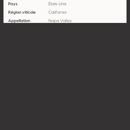
Pays
États-Unis
Région viticole
California
Appellation
Napa Valley
Encépagement
Sauvignon blanc 100%
Contact
Nom
St. Supéry Estate Vineyards &
Winery
Type
Producteur
Website
http://www.stsupery.com
Partager