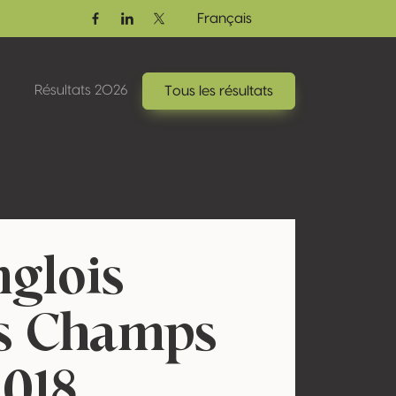
Français
Facebook
Linkedin
Twitter / X
Résultats 2026
Tous les résultats
nglois
s Champs
2018