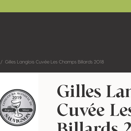
Gilles Langlois Cuvée Les Champs Billards 2018
Gilles La
Cuvée Le
Billards 