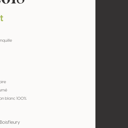
t
nquille
oire
Fumé
on blanc 100%
 Boisfleury