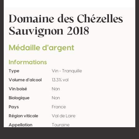
Domaine des Chézelles
Sauvignon 2018
Médaille d'argent
Informations
Type
Vin - Tranquille
Volume d'alcool
13.3% vol
Vin boisé
Non
Biologique
Non
Pays
France
Région viticole
Val de Loire
Appellation
Touraine
Encépagement
Sauvignon blanc 100%