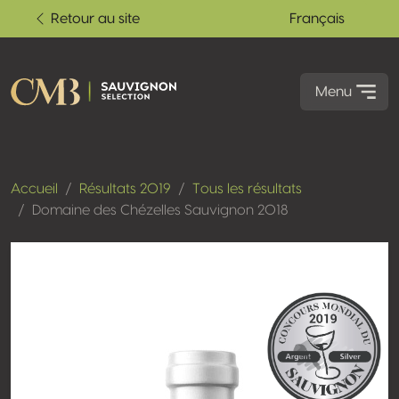
Retour au site
Français
Menu
Accueil
Résultats 2019
Tous les résultats
Domaine des Chézelles Sauvignon 2018