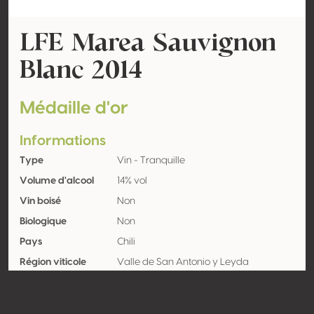
LFE Marea Sauvignon
Blanc 2014
Médaille d'or
Informations
Type
Vin - Tranquille
Volume d'alcool
14% vol
Vin boisé
Non
Biologique
Non
Pays
Chili
Région viticole
Valle de San Antonio y Leyda
Appellation
Encépagement
Sauvignon blanc 100%