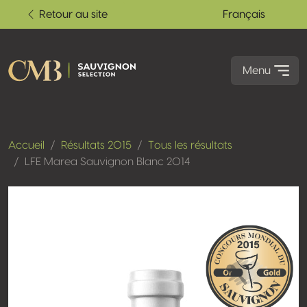
Retour au site
Français
Menu
Accueil
Résultats 2015
Tous les résultats
LFE Marea Sauvignon Blanc 2014