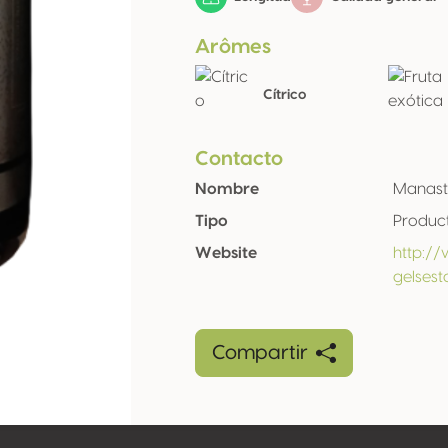
Arômes
Cítrico
Contacto
Nombre
Manast
Tipo
Produc
Website
http:/
gelses
Compartir