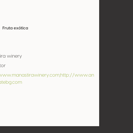
Fruta exótica
ira winery
tor
/www.manastirawinery.com;http://www.an
tatebg.com