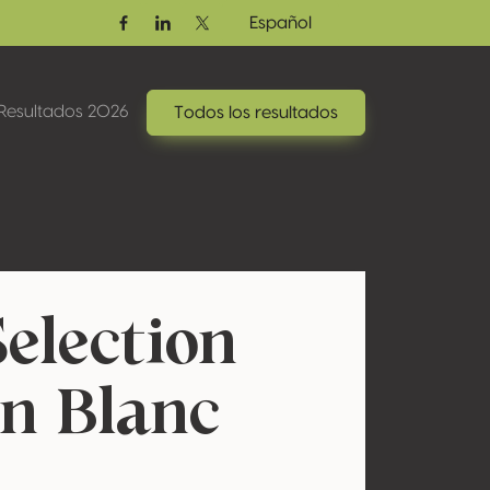
Español
Facebook
Linkedin
Twitter / X
Resultados 2026
Todos los resultados
Selection
n Blanc