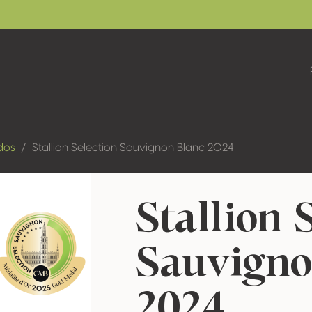
dos
Stallion Selection Sauvignon Blanc 2024
Stallion 
Sauvigno
2024