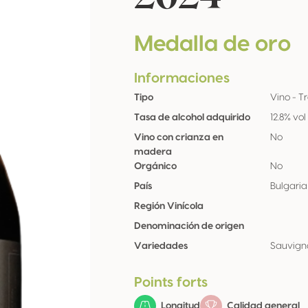
Medalla de oro
Informaciones
Tipo
Vino - T
Tasa de alcohol adquirido
12.8% vol
Vino con crianza en
No
madera
Orgánico
No
País
Bulgaria
Región Vinícola
Denominación de origen
Variedades
Sauvign
Points forts
Longitud
Calidad general