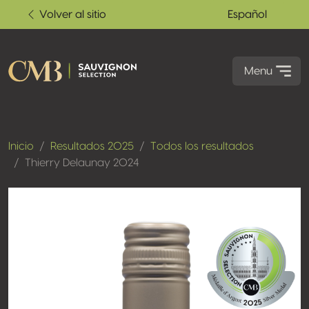
Volver al sitio
Español
Menu
Inicio
Resultados 2025
Todos los resultados
Thierry Delaunay 2024