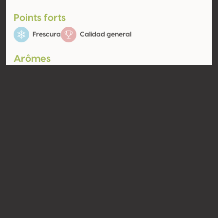
Points forts
Frescura
Calidad general
Arômes
Floral
Flor blanca
Contacto
Nombre
Joel Delaunay
Tipo
Productor
Website
http://www.joeldelaunay.com
Compartir