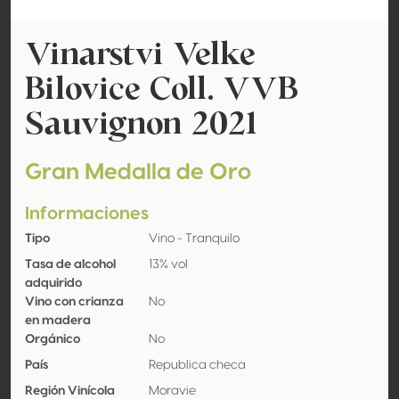
Vinarstvi Velke
Bilovice Coll. VVB
Sauvignon 2021
Gran Medalla de Oro
Informaciones
Tipo
Vino - Tranquilo
Tasa de alcohol
13% vol
adquirido
Vino con crianza
No
en madera
Orgánico
No
País
Republica checa
Región Vinícola
Moravie