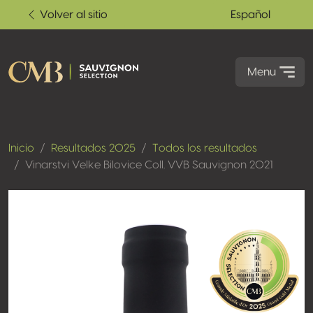
Volver al sitio
Español
Menu
Inicio
Resultados 2025
Todos los resultados
Vinarstvi Velke Bilovice Coll. VVB Sauvignon 2021