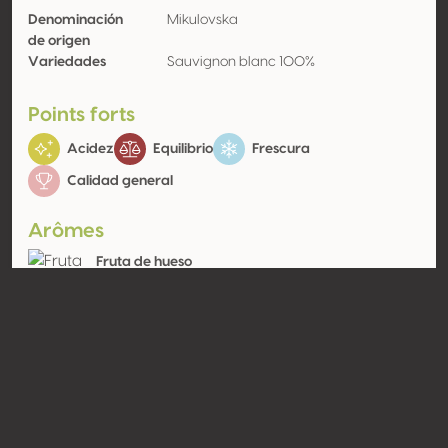
Denominación
Mikulovska
de origen
Variedades
Sauvignon blanc 100%
Points forts
Acidez
Equilibrio
Frescura
Calidad general
Arômes
Fruta de hueso
(amarilla)
Melocotón
Contacto
Nombre
Vinarství Velké Bílovice s.r.o
Tipo
Productor
Website
http://www.vinarstvivelkebilovice.