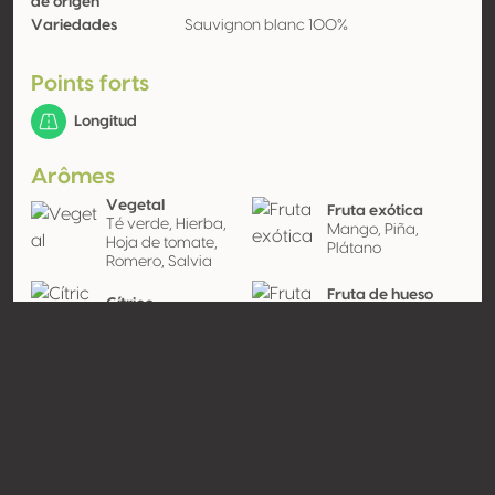
de origen
Variedades
Sauvignon blanc 100%
Points forts
Longitud
Arômes
Vegetal
Fruta exótica
Té verde, Hierba,
Mango, Piña,
Hoja de tomate,
Plátano
Romero, Salvia
Fruta de hueso
Cítrico
(amarilla)
Pomelo amarillo
Ciruela amarilla
Contacto
Nombre
Weingut Temmel
Tipo
Productor
Website
http://www.felberjoergl.at;http://