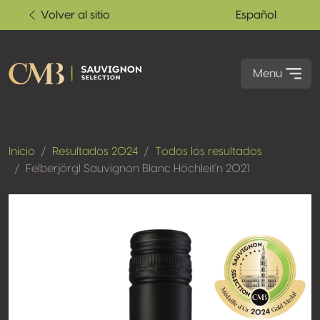
Volver al sitio
Español
Menu
Inicio
Resultados 2024
Todos los resultados
Felberjörgl Sauvignon Blanc Höchleit´n 2021