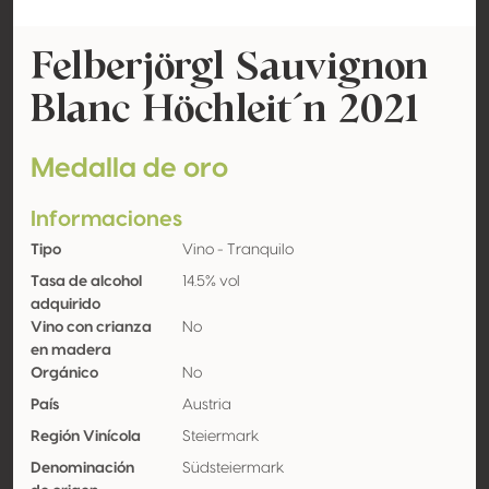
Felberjörgl Sauvignon
Blanc Höchleit´n 2021
Medalla de oro
Informaciones
Tipo
Vino - Tranquilo
Tasa de alcohol
14.5% vol
adquirido
Vino con crianza
No
en madera
Orgánico
No
País
Austria
Región Vinícola
Steiermark
Denominación
Südsteiermark