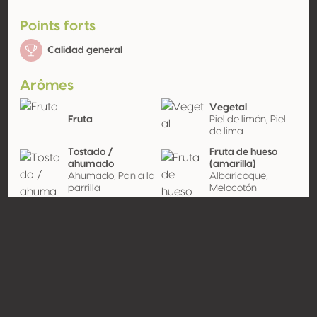
Points forts
Calidad general
Arômes
Vegetal
Fruta
Piel de limón, Piel
de lima
Tostado /
Fruta de hueso
ahumado
(amarilla)
Ahumado, Pan a la
Albaricoque,
parrilla
Melocotón
Floral
Contacto
Nombre
Vivadour Marque CVG
Tipo
Productor