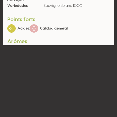
de origen
Variedades
Sauvignon blanc 100%
Points forts
Acidez
Calidad general
Arômes
Fruta exótica
Cítrico
Kiwi
Lima
Contacto
Nombre
Gori Agricola SRL
Tipo
Productor
Website
http://www.goriagricola.it
Compartir