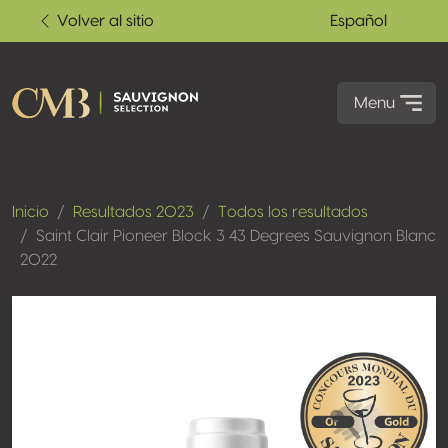
Volver al sitio
Español
Menu
Inicio
Resultados 2023
Todos los resultados
Saint Clair Pioneer Block 3 43 Degrees Sauvignon Blanc
2022