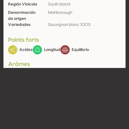
Región Vinícola
South Island
Denominación
Marlborough
de origen
Variedades
Sauvignon blanc 100%
Points forts
Acidez
Longitud
Equilibrio
Arômes
Vegetal
Hierba fresca, Boj
Contacto
Nombre
Saint Clair Family Estate
Tipo
Productor
Website
http://www.saintclair.co.nz