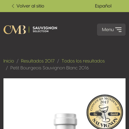
Volver al sitio
Español
Menu
Inicio
Resultados 2017
Todos los resultados
Petit Bourgeois Sauvignon Blanc 2016