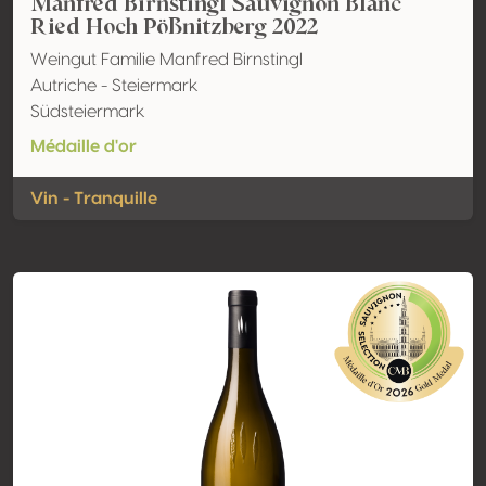
Manfred Birnstingl Sauvignon Blanc
Ried Hoch Pößnitzberg 2022
Weingut Familie Manfred Birnstingl
Autriche - Steiermark
Südsteiermark
Médaille d'or
Vin - Tranquille