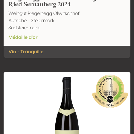
Ried Sernauberg 2024
Weingut Riegelnegg Olwitschhof
Autriche - Steiermark
Südsteiermark
Médaille d'or
Vin - Tranquille