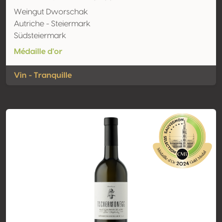
Weingut Dworschak
Autriche - Steiermark
Südsteiermark
Médaille d'or
Vin - Tranquille