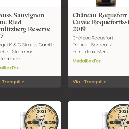
auss Sauvignon
Château Roquefort
nc Ried
Cuvée Roquefortiss
litzberg Reserve
2019
17
Château Roquefort
gut K & G Strauss Gamlitz
France - Bordeaux
iche - Steiermark
Entre-deux-Mers
teiermark
Médaille d'or
ille d'or
- Tranquille
Vin - Tranquille