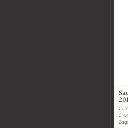
Sa
20
Come
Croa
Zago