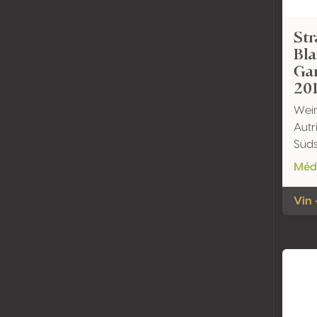
Str
Bla
Gam
20
Wein
Autr
Süds
Méda
Vin 