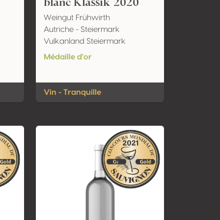
blanc Klassik 2020
Weingut Frühwirth
Autriche - Steiermark
Vulkanland Steiermark
Médaille d'or
Vin - Tranquille