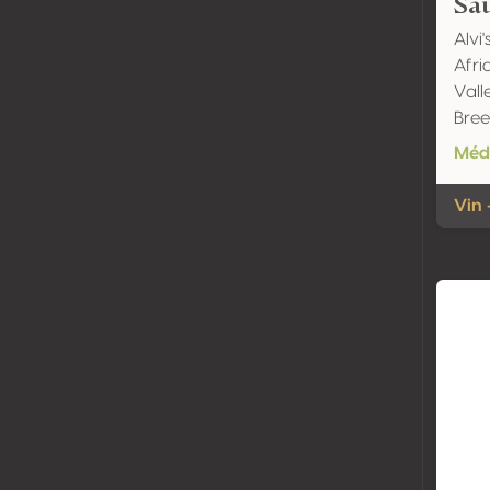
Sa
Alvi'
Afri
Vall
Bree
Méda
Vin 