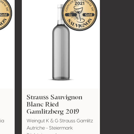
Strauss Sauvignon
Blanc Ried
Gamlitzberg 2019
ia
Weingut K & G Strauss Gamlitz
Autriche - Steiermark