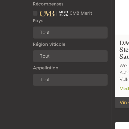
Récompenses
CMB Merit
Pays
DA
Région viticole
Ste
Sa
Wei
Appellation
Autr
Vulk
Méda
Vin 