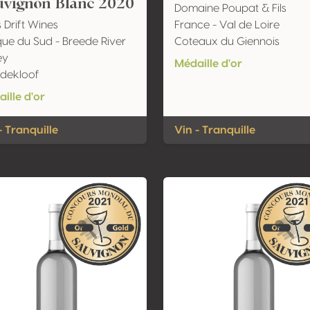
uvignon Blanc 2020
Domaine Poupat & Fils
s Drift Wines
France - Val de Loire
que du Sud - Breede River
Coteaux du Giennois
ey
Médaille d'or
dekloof
ille d'or
- Tranquille
Vin - Tranquille