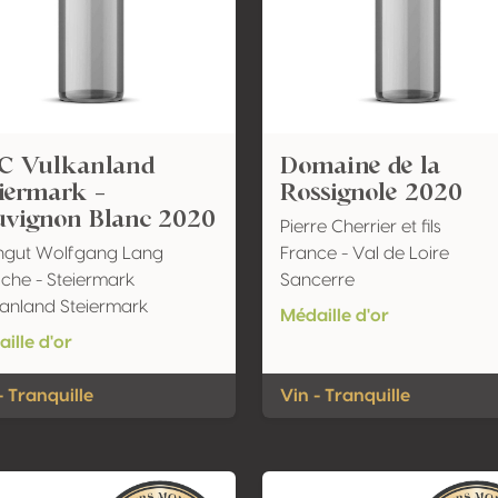
C Vulkanland
Domaine de la
iermark -
Rossignole 2020
uvignon Blanc 2020
Pierre Cherrier et fils
ngut Wolfgang Lang
France - Val de Loire
iche - Steiermark
Sancerre
anland Steiermark
Médaille d'or
ille d'or
- Tranquille
Vin - Tranquille