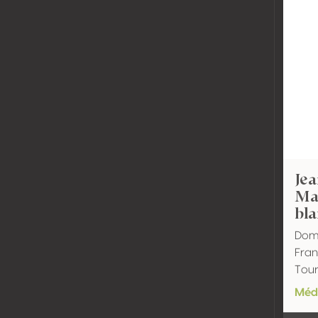
Jea
Ma
bla
Dom
Fran
Tour
Méda