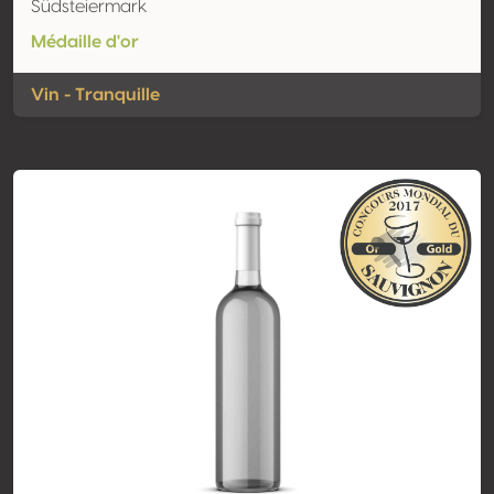
Südsteiermark
Médaille d'or
Vin - Tranquille