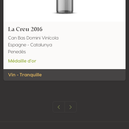
La Creu 2016
Can Bas Domini Vinícola
Espagne - Catalunya
Penedès
Médaille d'or
Vin - Tranquille