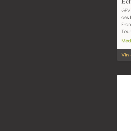
Ech
GFV 
des 
Fran
Tour
Méda
Vin 