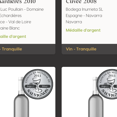
ardières 2010
Cuvée 2008
Luc Poullain - Domaine
Bodega Inurrieta SL
Echardières
Espagne - Navarra
ce - Val de Loire
Navarra
aine Blanc
Médaille d'argent
ille d'argent
- Tranquille
Vin - Tranquille