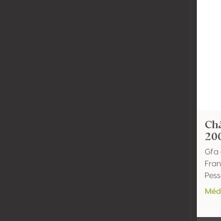
Châ
20
Gfa 
Fran
Pes
Méda