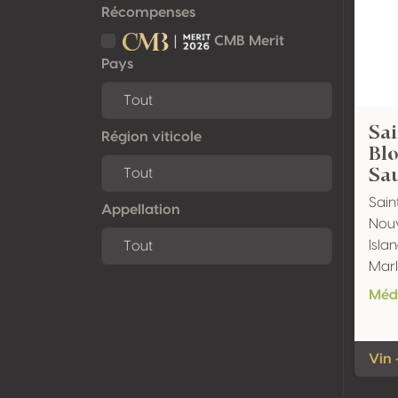
Récompenses
CMB Merit
Pays
Sai
Région viticole
Blo
Sa
Sain
Appellation
Nouv
Isla
Mar
Méda
Vin 