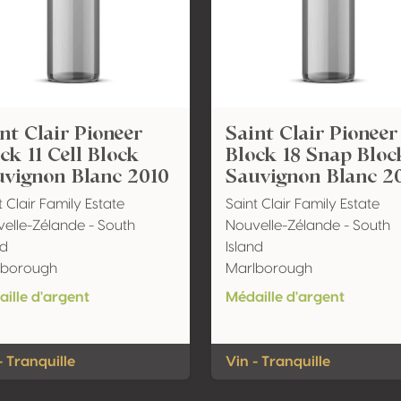
nt Clair Pioneer
Saint Clair Pioneer
ck 11 Cell Block
Block 18 Snap Bloc
uvignon Blanc 2010
Sauvignon Blanc 2
t Clair Family Estate
Saint Clair Family Estate
elle-Zélande - South
Nouvelle-Zélande - South
nd
Island
lborough
Marlborough
ille d'argent
Médaille d'argent
- Tranquille
Vin - Tranquille