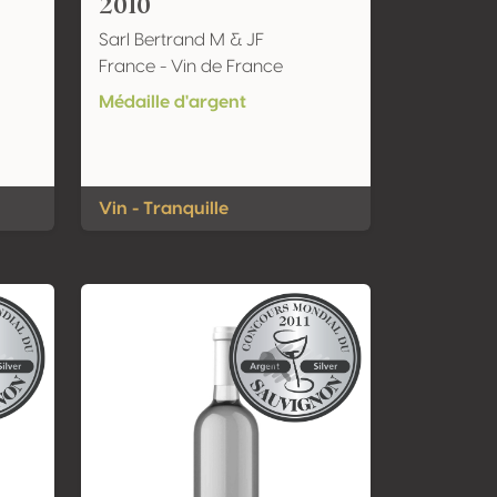
2010
Sarl Bertrand M & JF
France - Vin de France
Médaille d'argent
Vin - Tranquille