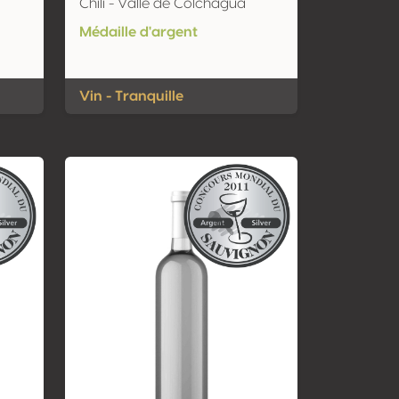
Chili - Valle de Colchagua
Médaille d'argent
Vin - Tranquille