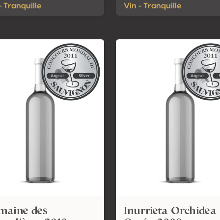
- Tranquille
Vin - Tranquille
maine des
Inurrieta Orchidea