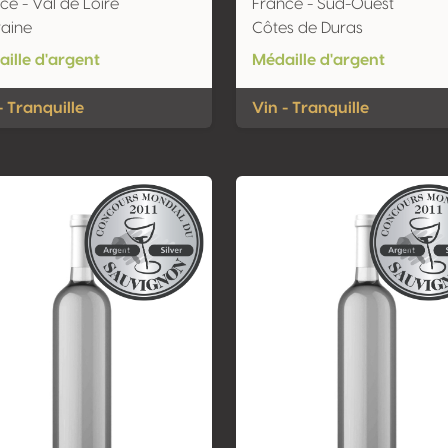
ce - Val de Loire
France - Sud-Ouest
aine
Côtes de Duras
ille d'argent
Médaille d'argent
- Tranquille
Vin - Tranquille