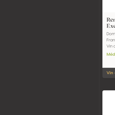
Re
Exc
Dom
Fran
Vin 
Méda
Vin 