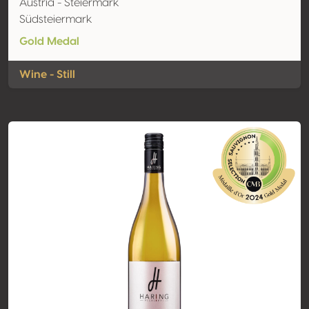
Austria - Steiermark
Südsteiermark
Gold Medal
Wine - Still